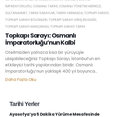
İMPARATORLUĞU
,
OSMANLI TARIHI
,
OSMANLI YÖNETIM MERKEZI
,
SULTANAHMET
,
TARIHI SARAYLAR
,
TARIHI YARIMADA
,
TOPKAPI SARAYI
,
TOPKAPI SARAYI BÖLÜMLERI
,
TOPKAPI SARAYI GIRIŞ BILGILERI
,
TOPKAPI SARAYI MANZARASI
,
TOPKAPI SARAYI TARIHI
Topkapı Sarayı: Osmanlı
İmparatorluğu’nun Kalbi
Otelimizden yalnızca kısa bir yürüyüşle
ulaşabileceğiniz Topkapı Sarayı, İstanbul’un en
etkileyici tarihi yapılarından biridir. Osmanlı
İmparatorluğu’nun yaklaşık 400 yıl boyunca...
Daha Fazla Oku
Tarihi Yerler
Ayasofya’ya 5 Dakika Yürüme Mesafesinde