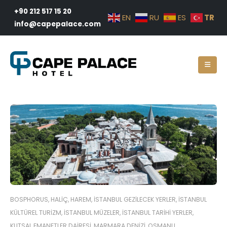
+90 212 517 15 20
TR
EN
RU
ES
info@capepalace.com
BOSPHORUS
,
HALIÇ
,
HAREM
,
İSTANBUL GEZILECEK YERLER
,
İSTANBUL
KÜLTÜREL TURIZM
,
İSTANBUL MÜZELER
,
İSTANBUL TARIHI YERLER
,
KUTSAL EMANETLER DAIRESI
,
MARMARA DENIZI
,
OSMANLI