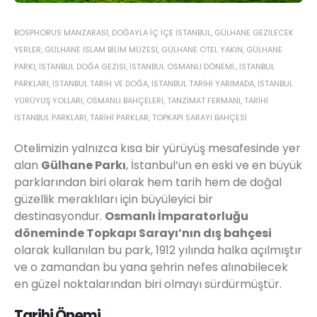
BOSPHORUS MANZARASI
,
DOĞAYLA IÇ IÇE İSTANBUL
,
GÜLHANE GEZILECEK
YERLER
,
GÜLHANE İSLAM BILIM MÜZESI
,
GÜLHANE OTEL YAKIN
,
GÜLHANE
PARKI
,
İSTANBUL DOĞA GEZISI
,
İSTANBUL OSMANLI DÖNEMI.
,
İSTANBUL
PARKLARI
,
İSTANBUL TARIH VE DOĞA
,
İSTANBUL TARIHI YARIMADA
,
İSTANBUL
YÜRÜYÜŞ YOLLARI
,
OSMANLI BAHÇELERI
,
TANZIMAT FERMANI
,
TARIHI
İSTANBUL PARKLARI
,
TARIHI PARKLAR
,
TOPKAPI SARAYI BAHÇESI
Otelimizin yalnızca kısa bir yürüyüş mesafesinde yer
alan
Gülhane Parkı
, İstanbul’un en eski ve en büyük
parklarından biri olarak hem tarih hem de doğal
güzellik meraklıları için büyüleyici bir
destinasyondur.
Osmanlı İmparatorluğu
döneminde Topkapı Sarayı’nın dış bahçesi
olarak kullanılan bu park, 1912 yılında halka açılmıştır
ve o zamandan bu yana şehrin nefes alınabilecek
en güzel noktalarından biri olmayı sürdürmüştür.
Tarihi Önemi