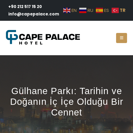
+90 212 517 15 20
TR
EN
RU
ES
info@capepalace.com
Gülhane Parkı: Tarihin ve
Doğanın İç İçe Olduğu Bir
Cennet