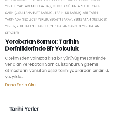
YERALTI YAPILARI
,
MEDUSA BAŞI
,
MEDUSA SÜTUNLARI
,
OTEL YAKIN
SARNIÇ
,
SULTANAHMET SARNICI
,
TARIHI SU SARNIÇLARI
,
TARIHI
YARIMADA GEZILECEK YERLER
,
YERALTI SARAYI
,
YEREBATAN GEZILECEK
YERLER
,
YEREBATAN İSTANBUL
,
YEREBATAN SARNICI
,
YEREBATAN
SERGILER
Yerebatan Sarnıcı: Tarihin
Derinliklerinde Bir Yolculuk
Otelimizden yalnızca kısa bir yürüyüş mesafesinde
yer alan Yerebatan Sarnıcı, İstanbul’un gizemli
atmosferini yansıtan eşsiz tarihi yapılardan biridir. 6.
yüzyılda...
Daha Fazla Oku
Tarihi Yerler