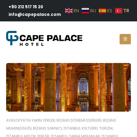
+90 212 517 15 20
TR
EN
RU
ES
info@capepalace.com
AYASOFYA'YA YAKIN YERLER
,
BIZANS DÖNEMI ESERLERI
,
BIZANS
MÜHENDISLIĞI
,
BIZANS SARNICI
,
İSTANBUL KÜLTÜREL TURIZM
,
İSTANBUL MISTIK YERLER
,
İSTANBUL TARIHI MEKANLAR
,
İSTANBUL