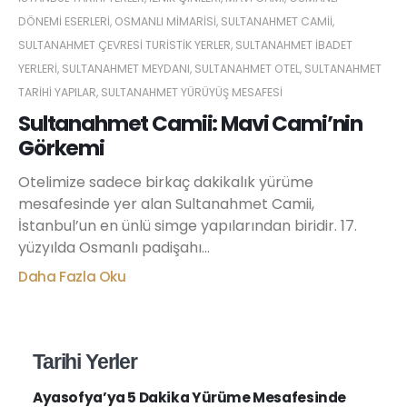
DÖNEMI ESERLERI
,
OSMANLI MIMARISI
,
SULTANAHMET CAMII
,
SULTANAHMET ÇEVRESI TURISTIK YERLER
,
SULTANAHMET IBADET
YERLERI
,
SULTANAHMET MEYDANI
,
SULTANAHMET OTEL
,
SULTANAHMET
TARIHI YAPILAR
,
SULTANAHMET YÜRÜYÜŞ MESAFESI
Sultanahmet Camii: Mavi Cami’nin
Görkemi
Otelimize sadece birkaç dakikalık yürüme
mesafesinde yer alan Sultanahmet Camii,
İstanbul’un en ünlü simge yapılarından biridir. 17.
yüzyılda Osmanlı padişahı...
Daha Fazla Oku
Tarihi Yerler
Ayasofya’ya 5 Dakika Yürüme Mesafesinde