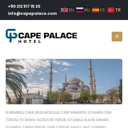
+90 212 517 15 20
TR
EN
RU
ES
info@capepalace.com
6 MINARELI CAMI
,
BLUE MOSQUE
,
CAMI MIMARISI
,
İSTANBUL DINI
TURIZM
,
İSTANBUL GEZILECEK YERLER
,
İSTANBUL KLASIK MIMARI
,
İSTANBUL TARIHI YERLER
,
İZNIK ÇINILERI
,
MAVI CAMI
,
OSMANLI